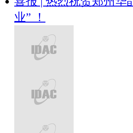
喜报 | 热烈祝贺郑州
业” ！