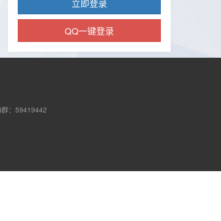
QQ一键登录
Q群：59419442