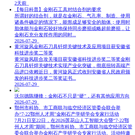
2天前
【每日科普】金刚石工具对结合剂的要求
所谓好的结合剂，就是在金刚石、气孔率、制造、使用
诸条件确定的情况下，能形成足够安全的胎体；使用时
胎体能与金刚石较好地保持同步磨损或略超前磨损，让
金刚石充分发挥作用的同时...
2026-07-29
黄河旋风金刚石刀具钎焊关键技术及应用项目获安徽省
科技进步奖二等奖
黄河旋风联合攻关项目获安徽省科技进步奖二等奖金刚
石刀具钎焊关键技术实现产业化突破，彻底扭转高端产
品进口依赖近日，黄河旋风正式收到安徽省人民政府颁
发的科技进步奖二等奖证书...
2026-07-29
沃尔德陈继锋：金刚石不只是“硬”，还有其他应用方向
2026-07-29
鄂州市科协、市工商联与临空经济区管委会联合举
办“7·22鄂州人才周”金刚石产学研学会专家行活动
7月21日至22日，在2026莲花山人工智能大会暨“7·22鄂
州人才周”期间，鄂州市科协、市工商联与临空经济区管
委会联合举办金刚石产学研学会专家行活动。活动特邀