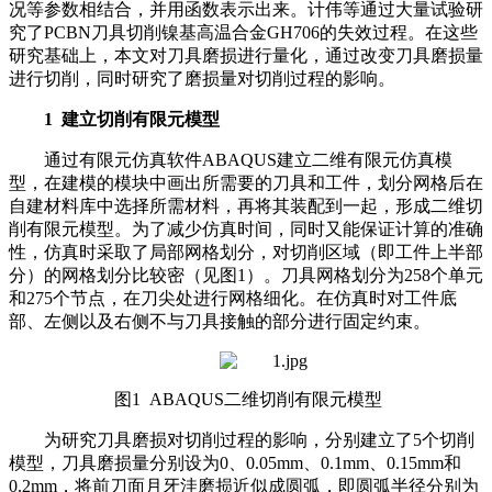
况等参数相结合，并用函数表示出来。计伟等通过大量试验研
究了PCBN刀具切削镍基高温合金GH706的失效过程。在这些
研究基础上，本文对刀具磨损进行量化，通过改变刀具磨损量
进行切削，同时研究了磨损量对切削过程的影响。
1 建立切削有限元模型
通过有限元仿真软件ABAQUS建立二维有限元仿真模
型，在建模的模块中画出所需要的刀具和工件，划分网格后在
自建材料库中选择所需材料，再将其装配到一起，形成二维切
削有限元模型。为了减少仿真时间，同时又能保证计算的准确
性，仿真时采取了局部网格划分，对切削区域（即工件上半部
分）的网格划分比较密（见图1）。刀具网格划分为258个单元
和275个节点，在刀尖处进行网格细化。在仿真时对工件底
部、左侧以及右侧不与刀具接触的部分进行固定约束。
图1 ABAQUS二维切削有限元模型
为研究刀具磨损对切削过程的影响，分别建立了5个切削
模型，刀具磨损量分别设为0、0.05mm、0.1mm、0.15mm和
0.2mm，将前刀面月牙洼磨损近似成圆弧，即圆弧半径分别为