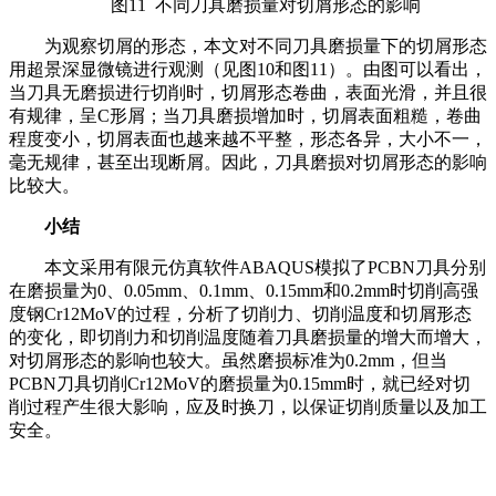
图11 不同刀具磨损量对切屑形态的影响
为观察切屑的形态，本文对不同刀具磨损量下的切屑形态
用超景深显微镜进行观测（见图10和图11）。由图可以看出，
当刀具无磨损进行切削时，切屑形态卷曲，表面光滑，并且很
有规律，呈C形屑；当刀具磨损增加时，切屑表面粗糙，卷曲
程度变小，切屑表面也越来越不平整，形态各异，大小不一，
毫无规律，甚至出现断屑。因此，刀具磨损对切屑形态的影响
比较大。
小结
本文采用有限元仿真软件ABAQUS模拟了PCBN刀具分别
在磨损量为0、0.05mm、0.1mm、0.15mm和0.2mm时切削高强
度钢Cr12MoV的过程，分析了切削力、切削温度和切屑形态
的变化，即切削力和切削温度随着刀具磨损量的增大而增大，
对切屑形态的影响也较大。虽然磨损标准为0.2mm，但当
PCBN刀具切削Cr12MoV的磨损量为0.15mm时，就已经对切
削过程产生很大影响，应及时换刀，以保证切削质量以及加工
安全。