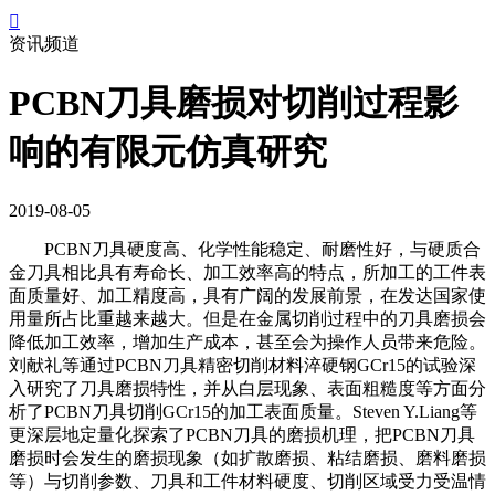

资讯频道
PCBN刀具磨损对切削过程影
响的有限元仿真研究
2019-08-05
PCBN刀具硬度高、化学性能稳定、耐磨性好，与硬质合
金刀具相比具有寿命长、加工效率高的特点，所加工的工件表
面质量好、加工精度高，具有广阔的发展前景，在发达国家使
用量所占比重越来越大。但是在金属切削过程中的刀具磨损会
降低加工效率，增加生产成本，甚至会为操作人员带来危险。
刘献礼等通过PCBN刀具精密切削材料淬硬钢GCr15的试验深
入研究了刀具磨损特性，并从白层现象、表面粗糙度等方面分
析了PCBN刀具切削GCr15的加工表面质量。Steven Y.Liang等
更深层地定量化探索了PCBN刀具的磨损机理，把PCBN刀具
磨损时会发生的磨损现象（如扩散磨损、粘结磨损、磨料磨损
等）与切削参数、刀具和工件材料硬度、切削区域受力受温情