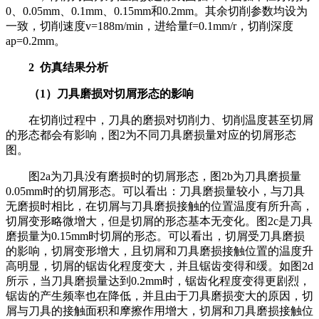
0、0.05mm、0.1mm、0.15mm和0.2mm。其余切削参数均设为
一致，切削速度v=188m/min，进给量f=0.1mm/r，切削深度
ap=0.2mm。
2 仿真结果分析
（1）刀具磨损对切屑形态的影响
在切削过程中，刀具的磨损对切削力、切削温度甚至切屑
的形态都会有影响，图2为不同刀具磨损量对应的切屑形态
图。
图2a为刀具没有磨损时的切屑形态，图2b为刀具磨损量
0.05mm时的切屑形态。可以看出：刀具磨损量较小，与刀具
无磨损时相比，在切屑与刀具磨损接触的位置温度有所升高，
切屑变形略微增大，但是切屑的形态基本无变化。图2c是刀具
磨损量为0.15mm时切屑的形态。可以看出，切屑受刀具磨损
的影响，切屑变形增大，且切屑和刀具磨损接触位置的温度升
高明显，切屑的锯齿化程度变大，并且锯齿变得和缓。如图2d
所示，当刀具磨损量达到0.2mm时，锯齿化程度变得更剧烈，
锯齿的产生频率也在降低，并且由于刀具磨损变大的原因，切
屑与刀具的接触面积和摩擦作用增大，切屑和刀具磨损接触位