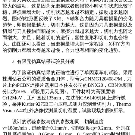
较大的波动。这是因为无磨损或者磨损较小时切削状态比较平
稳，磨损量增大时，切削状态越来越不稳定，振动越来越剧
烈。图6的柱形图反映了X轴、Y轴和合力随刀具磨损量的变化
趋势，即磨损量越大，切削力越大。这是因为刀具磨损量以及
切屑与刀具接触面积越大，摩擦力就越来越大，切削力也随之
而增大。并且，随着切削的进行，塑性变形和切削力也会增
大。由图还可以看出，当磨损量增大到一定程度，X和Y方向
的切削力都增大得越来越慢，合力也有相同的变化趋势。
3 有限元仿真结果试验及分析
为了验证仿真结果的正确性进行了单因素车削试验。采用
株洲钻石公司的硬质合金刀体，型号为CNMG120408-PM，刀
片上的PCBN焊接片选用日本住友公司的BNX20，CBN体积百
分比为50%，试验用刀具见图7。工件材料为高强度钢
Cr12MoV，工件直径135mm，在沈阳CA6140机床上进行试
验，采用Kistler 9275B三向压电式测力仪测量切削力，Thermo
Vision A40红外热像仪测量切削温度，试验现场如图8所示。
设计的试验参数与仿真参数相同，切削速度
v=188m/min，进给量f=0.1mm/r，切削深度ap=0.2mm。分别在
刀具磨损量为0、0.05mm、0.1mm、0.15mm和0.2mm时对切削