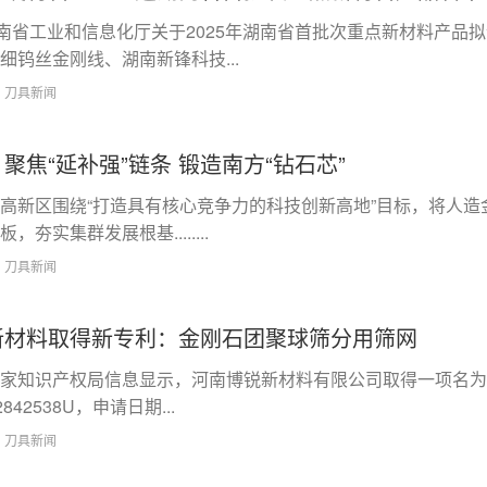
，湖南省工业和信息化厅关于2025年湖南省首批次重点新材料产
细钨丝金刚线、湖南新锋科技...
9
刀具新闻
聚焦“延补强”链条 锻造南方“钻石芯”
高新区围绕“打造具有核心竞争力的科技创新高地”目标，将人
夯实集群发展根基........
5
刀具新闻
新材料取得新专利：金刚石团聚球筛分用筛网
国家知识产权局信息显示，河南博锐新材料有限公司取得一项名为
842538U，申请日期...
6
刀具新闻