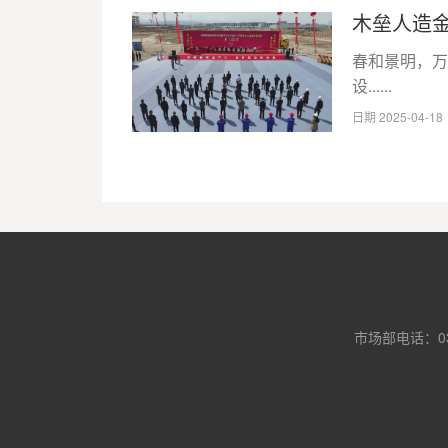
木垒人造金
​春和景明，
设......
日期 2025-04-1
市场部电话：0371