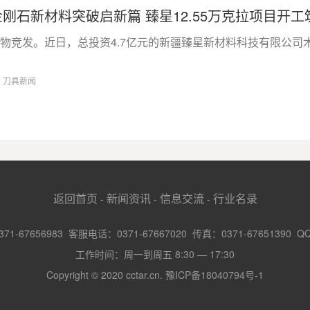
刚石新材料突破启新篇 臻星12.55万克拉项目开工
万物竞发。近日，总投资4.7亿元的新疆臻星新材料科技有限公司木
8
刀具新闻
返回首页
新闻资讯
信息交流
行业名录
-
-
-
-67656983 客服电话：0371-67667020 传真：0371-67651390 Q
工作时间：周一到周五 8:30 — 17:30
Copyright © 2020 cctar.cn.
豫ICP备18040794号-1