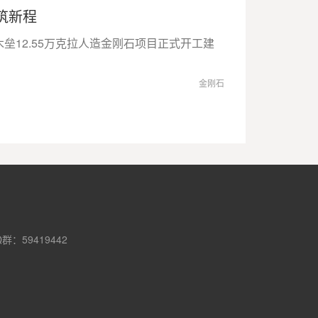
筑新程
垒12.55万克拉人造金刚石项目正式开工建
金刚石
Q群：59419442