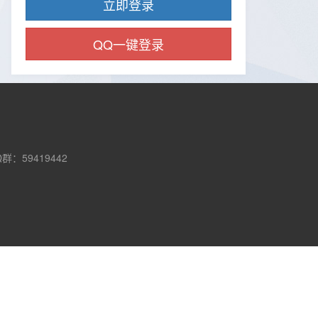
QQ一键登录
Q群：59419442